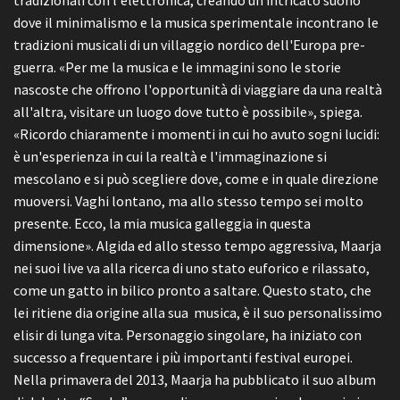
tradizionali con l'elettronica, creando un intricato suono
dove il minimalismo e la musica sperimentale incontrano le
tradizioni musicali di un villaggio nordico dell'Europa pre-
guerra. «Per me la musica e le immagini sono le storie
nascoste che offrono l'opportunità di viaggiare da una realtà
all'altra, visitare un luogo dove tutto è possibile», spiega.
«Ricordo chiaramente i momenti in cui ho avuto sogni lucidi:
è un'esperienza in cui la realtà e l'immaginazione si
mescolano e si può scegliere dove, come e in quale direzione
muoversi. Vaghi lontano, ma allo stesso tempo sei molto
presente. Ecco, la mia musica galleggia in questa
dimensione». Algida ed allo stesso tempo aggressiva, Maarja
nei suoi live va alla ricerca di uno stato euforico e rilassato,
come un gatto in bilico pronto a saltare. Questo stato, che
lei ritiene dia origine alla sua musica, è il suo personalissimo
elisir di lunga vita. Personaggio singolare, ha iniziato con
successo a frequentare i più importanti festival europei.
Nella primavera del 2013, Maarja ha pubblicato il suo album