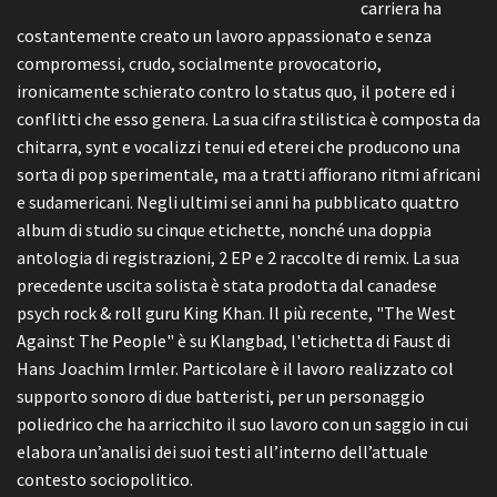
carriera ha
costantemente creato un lavoro appassionato e senza
compromessi, crudo, socialmente provocatorio,
ironicamente schierato contro lo status quo, il potere ed i
conflitti che esso genera. La sua cifra stilistica è composta da
chitarra, synt e vocalizzi tenui ed eterei che producono una
sorta di pop sperimentale, ma a tratti affiorano ritmi africani
e sudamericani. Negli ultimi sei anni ha pubblicato quattro
album di studio su cinque etichette, nonché una doppia
antologia di registrazioni, 2 EP e 2 raccolte di remix. La sua
precedente uscita solista è stata prodotta dal canadese
psych rock & roll guru King Khan. Il più recente, "The West
Against The People" è su Klangbad, l'etichetta di Faust di
Hans Joachim Irmler. Particolare è il lavoro realizzato col
supporto sonoro di due batteristi, per un personaggio
poliedrico che ha arricchito il suo lavoro con un saggio in cui
elabora un’analisi dei suoi testi all’interno dell’attuale
contesto sociopolitico.