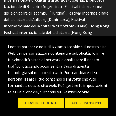
Internazionale di Guitarra di Burgos (Spagna), Biblioteca
Nazionale di Rosario (Argentina) , Festival internazionale
della chitarra di Istambul (Turchia), Festival internazionale
della chitarra di Aalborg (Danimarca), Festival
internazionale della chitarra di Mottola (Italia), Hong Kong
Festival internazionale della chitarra (Hong Kong-
Shenzhen).In particolare, raggiunge una grande popolarità
in Giappone, dove torna sistematicamente con i suoi
I nostri partner e noi utilizziamo i cookie sul nostro sito
progetti. Ha collaborato con importanti musicisti e
Web per personalizzare contenuti e pubblicità, fornire
compositori in qualità di interprete tra cui Azio Corghi,
funzionalità ai social network o analizzare il nostro
Alberto Colla.
traffico. Cliccando acconsenti all'uso di questa
tecnologia sul nostro sito web. Puoi cambiare idea e
personalizzare il tuo consenso ogni volta che vuoi
PAKI ZENNARO e PAOLO PANARO "Bacco in Toscana"
tornando a questo sito web. Può gestire le impostazioni
Ditirambo di Francesco Redi
relative ai cookie, cliccando su 'Gestisci cookie'.
TIME ZONES LITERATURE & LE DIREZIONI DEL RACCONTO - 8/11 @
Auditorium Vallisa
GESTISCI COOKIE
ACCETTA TUTTI
Musicista E