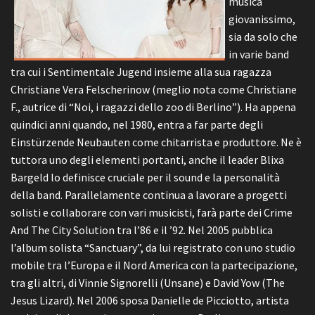
musica
giovanissimo,
sia da solo che
in varie band
tra cui i Sentimentale Jugend insieme alla sua ragazza
Christiane Vera Felscherinow (meglio nota come Christiane
F., autrice di “Noi, i ragazzi dello zoo di Berlino”). Ha appena
quindici anni quando, nel 1980, entra a far parte degli
Einstürzende Neubauten come chitarrista e produttore. Ne è
tuttora uno degli elementi portanti, anche il leader Blixa
Bargeld lo definisce cruciale per il sound e la personalità
della band. Parallelamente continua a lavorare a progetti
solisti e collaborare con vari musicisti, farà parte dei Crime
And The City Solution tra l’86 e il ’92. Nel 2005 pubblica
l’album solista “Sanctuary”, da lui registrato con uno studio
mobile tra l’Europa e il Nord America con la partecipazione,
tra gli altri, di Vinnie Signorelli (Unsane) e David Yow (The
Jesus Lizard). Nel 2006 sposa Danielle de Picciotto, artista