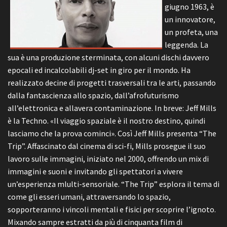
giugno 1963, è
un innovatore,
un profeta, una
leggenda. La
sua è una produzione sterminata, con alcuni dischi davvero
epocali ed incalcolabili dj-set in giro per il mondo. Ha
realizzato decine di progetti trasversali tra le arti, passando
dalla fantascienza allo spazio, dall’afrofuturismo
all’elettronica e allavera contaminazione. In breve: Jeff Mills
è la Techno. «Il viaggio spaziale è il nostro destino, quindi
lasciamo che la prova cominci». Così Jeff Mills presenta “The
Trip”. Affascinato dal cinema di sci-fi, Mills prosegue il suo
lavoro sulle immagini, iniziato nel 2000, offrendo un mix di
immagini e suoni e invitando gli spettatori a vivere
un’esperienza mlulti-sensoriale. “The Trip” esplora il tema di
come gli esseri umani, attraversando lo spazio,
sopporteranno i vincoli mentali e fisici per scoprire l’ignoto.
Mixando sampre estratti da più di cinquanta film di