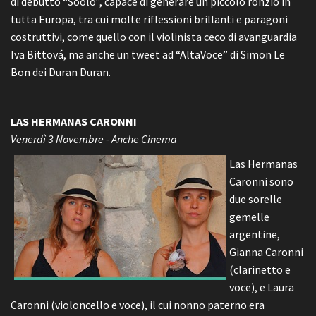
di debutto “Soolo”, capace di generare un piccolo ronzio in
tutta Europa, tra cui molte riflessioni brillanti e paragoni
costruttivi, come quello con il violinista ceco di avanguardia
Iva Bittová, ma anche un tweet ad “AltaVoce” di Simon Le
Bon dei Duran Duran.
LAS HERMANAS CARONNI
Venerdì 3 Novembre - Anche Cinema
Las Hermanas
Caronni sono
due sorelle
gemelle
argentine,
Gianna Caronni
(clarinetto e
voce), e Laura
Caronni (violoncello e voce), il cui nonno paterno era