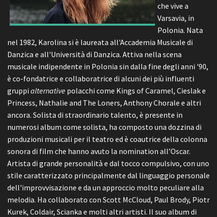
che vive a
Varsavia, in
Polonia. Nata
nel 1982, Karolina si è laureata all'Accademia Musicale di
Danzica e all'Università di Danzica. Attiva nella scena
musicale indipendente in Polonia sin dalla fine degli anni '90,
è co-fondatrice e collaboratrice di alcuni dei più influenti
gruppi
alternative
polacchi come Kings of Caramel, Cieslak e
Princess, Nathalie and The Loners, Anthony Chorale e altri
ancora. Solista di straordinario talento, è presente in
numerosi album come solista, ha composto una dozzina di
produzioni musicali per il teatro ed è coautrice della colonna
sonora di film che hanno avuto la nomination all’Oscar.
Artista di grande personalità e dal tocco compulsivo, con uno
stile caratterizzato principalmente dal linguaggio personale
dell'improvvisazione e da un approccio molto peculiare alla
melodia. Ha collaborato con Scott McCloud, Paul Brody, Piotr
Kurek, Coldair, Scianka e molti altri artisti. Il suo album di