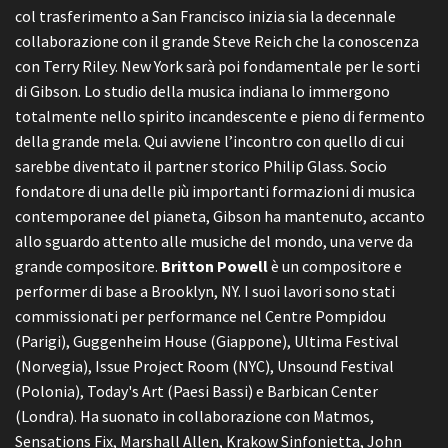
col trasferimento a San Francisco inizia sia la decennale
collaborazione con il grande Steve Reich che la conoscenza
con Terry Riley. New York sarà poi fondamentale per le sorti
di Gibson. Lo studio della musica indiana lo immergono
totalmente nello spirito incandescente e pieno di fermento
della grande mela. Qui avviene l’incontro con quello di cui
sarebbe diventato il partner storico Philip Glass. Socio
fondatore di una delle più importanti formazioni di musica
contemporanee del pianeta, Gibson ha mantenuto, accanto
allo sguardo attento alle musiche del mondo, una verve da
grande compositore.
Britton Powell
è un compositore e
performer di base a Brooklyn, NY. I suoi lavori sono stati
commissionati per performance nel Centre Pompidou
(Parigi), Guggenheim House (Giappone), Ultima Festival
(Norvegia), Issue Project Room (NYC), Unsound Festival
(Polonia), Today's Art (Paesi Bassi) e Barbican Center
(Londra). Ha suonato in collaborazione con Matmos,
Sensations Fix, Marshall Allen, Krakow Sinfonietta, John