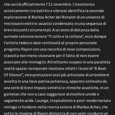
che uscirà ufficialmente l’11 novembre. L’ossimorico
accostamento tra battito e silenzio identifica la seconda
esplorazione di Markus Acher dei Notwist di un universo di
microsuoni elettro-acustici condensato in una sequenza di
brevi bozzetti strumentali. A un anno di distanza dalla
surreale colonna sonora “Il collo e la collana”, ecco dunque
l’artista tedesco dare continuità al proprio personale
progetto Rayon con una raccolta di nove composizioni,
stavolta non meno visionarie per il fatto di non essere
associate alle immagini. Altrettanto sospesi in una parallela
realtà spazio-temporale risultano infatti i brani di “A Beat
Of Silence”, interpretazioni anzi più articolate di un’ambient
avvolta in una lieve patina polverosa, appunto sollevata da
una serie di brevi impulsi sintetici e ritmiche acustiche, in un
gamelan che non a caso suggerisce atmosfere umide e
vagamente acide. Lounge, tropicalismo e post-modernariato
vintage si fondono nella ricerca sonora di Markus Acher, che
sotto le insegne di Rayon dimostra di non voler condurre un