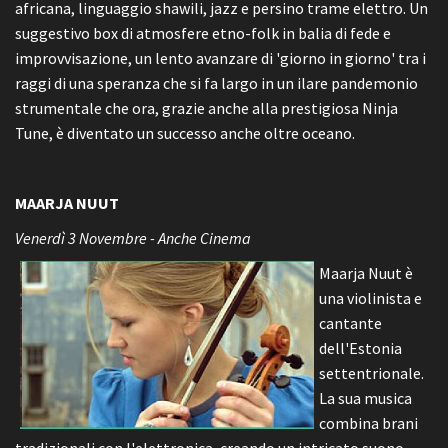
africana, linguaggio shawili, jazz e persino trame elettro. Un
suggestivo box di atmosfere etno-folk in balia di fede e
improvvisazione, un lento avanzare di 'giorno in giorno' tra i
raggi di una speranza che si fa largo in un ilare pandemonio
strumentale che ora, grazie anche alla prestigiosa Ninja
Tune, è diventato un successo anche oltre oceano.
MAARJA NUUT
Venerdì 3 Novembre - Anche Cinema
Maarja Nuut è
una violinista e
cantante
dell'Estonia
settentrionale.
La sua musica
combina brani