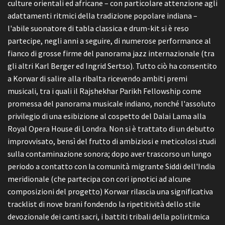
culture orientali ed africane – con particolare attenzione agli
adattamenti ritmici della tradizione popolare indiana –
l'abile suonatore di tabla classica e drum-kit si è reso
partecipe, negli anni a seguire, di numerose performance al
fianco di grosse firme del panorama jazz internazionale (tra
gli altri Karl Berger ed Ingrid Sertso). Tutto ciò ha consentito
a Korwar di salire alla ribalta ricevendo ambiti premi
musicali, tra i quali il Rajshekhar Parikh Fellowship come
promessa del panorama musicale indiano, nonché l'assoluto
privilegio di una esibizione al cospetto del Dalai Lama alla
Royal Opera House di Londra. Non si è trattato di un debutto
improvvisato, bensì del frutto di ambiziosi e meticolosi studi
sulla contaminazione sonora; dopo aver trascorso un lungo
periodo a contatto con la comunità migrante Siddi dell'India
meridionale (che partecipa con cori ipnotici ad alcune
composizioni del progetto) Korwar rilascia una significativa
tracklist di nove brani fondendo la ripetitività dello stile
devozionale dei canti sacri, i battiti tribali della poliritmica