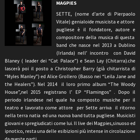
MAGPIES
SETTE, (nome d'arte di Pierpaolo
Vitale) genialoide musicista e attore
pugliese è il fondatore, autore e
compositore della musica di questa
band che nasce nel 2013 a Dublino
(Irlanda) nell’ incontro con David
Blaney ( leader dei “Cat Palace”) e Sean Lay (Chitarra).che
lascerà poi il posto a Christopher Barry (già chitarrista di
“Myles Manley”) ed Alice Grollero (Basso nei “Leila Jane and
the Healers”). Nel 2014 il loro primo album “The Woody
House”,nel 2015 registrano l’ EP “Flamingos” . Dopo il
periodo irlandese nel quale ha composto musiche per il
teatro e lavorato come attore per Sette arriva il ritorno
nella terra natia ed una nuova band tutta pugliese. Musicisti
giovani e spregiudicati come lui. Il live dei Magpies,sinuoso ed
ipnotico, resta una delle esibizioni più intense in circolazione
da queste parti.