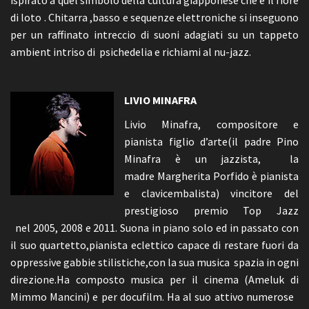
ispirato a quel simbolo della cultura giapponese che è il fiore
di loto . Chitarra ,basso e sequenze elettroniche si inseguono
per un raffinato intreccio di suoni adagiati su un tappeto
ambient intriso di psichedelia e richiami al nu-jazz.
LIVIO MINAFRA
Livio Minafra, compositore e
pianista figlio d’arte(il padre Pino
Minafra è un jazzista, la
madre Margherita Porfido è pianista
e clavicembalista) vincitore del
prestigioso premio Top Jazz
nel 2005, 2008 e 2011. Suona in piano solo ed in passato con
il suo quartetto,pianista eclettico capace di restare fuori da
oppressive gabbie stilistiche,con la sua musica spazia in ogni
direzione.Ha composto musica per il cinema (Ameluk di
Mimmo Mancini) e per docufilm. Ha al suo attivo numerose