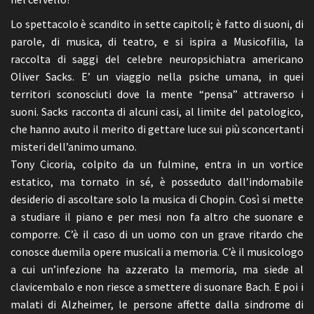
Lo spettacolo è scandito in sette capitoli; è fatto di suoni, di
parole, di musica, di teatro, e si ispira a Musicofilia, la
raccolta di saggi del celebre neuropsichiatra americano
Oliver Sacks. E’ un viaggio nella psiche umana, in quei
territori sconosciuti dove la mente “pensa” attraverso i
suoni. Sacks racconta di alcuni casi, al limite del patologico,
che hanno avuto il merito di gettare luce sui più sconcertanti
misteri dell’animo umano.
Tony Cicoria, colpito da un fulmine, entra in un vortice
estatico, ma tornato in sé, è posseduto dall’indomabile
desiderio di ascoltare solo la musica di Chopin. Così si mette
a studiare il piano e per mesi non fa altro che suonare e
comporre. C’è il caso di un uomo con un grave ritardo che
conosce duemila opere musicali a memoria. C’è il musicologo
a cui un’infezione ha azzerato la memoria, ma siede al
clavicembalo e non riesce a smettere di suonare Bach. E poi i
malati di Alzheimer, le persone affette dalla sindrome di